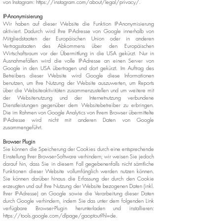
von Instagram:
https://instagram.com/about/legal/privacy/.
IP-Anonymisierung
Wir haben auf dieser Website die Funktion IP-Anonymisierung
aktiviert. Dadurch wird Ihre IP-Adresse von Google innerhalb von
Mitgliedstaaten der Europäischen Union oder in anderen
Vertragsstaaten des Abkommens über den Europäischen
Wirtschaftsraum vor der Übermittlung in die USA gekürzt. Nur in
Ausnahmefällen wird die volle IP-Adresse an einen Server von
Google in den USA übertragen und dort gekürzt. Im Auftrag des
Betreibers dieser Website wird Google diese Informationen
benutzen, um Ihre Nutzung der Website auszuwerten, um Reports
über die Websiteaktivitäten zusammenzustellen und um weitere mit
der Websitenutzung und der Internetnutzung verbundene
Dienstleistungen gegenüber dem Websitebetreiber zu erbringen.
Die im Rahmen von Google Analytics von Ihrem Browser übermittelte
IP-Adresse wird nicht mit anderen Daten von Google
zusammengeführt.
Browser Plugin
Sie können die Speicherung der Cookies durch eine entsprechende
Einstellung Ihrer Browser-Software verhindern; wir weisen Sie jedoch
darauf hin, dass Sie in diesem Fall gegebenenfalls nicht sämtliche
Funktionen dieser Website vollumfänglich werden nutzen können.
Sie können darüber hinaus die Erfassung der durch den Cookie
erzeugten und auf Ihre Nutzung der Website bezogenen Daten (inkl.
Ihrer IP-Adresse) an Google sowie die Verarbeitung dieser Daten
durch Google verhindern, indem Sie das unter dem folgenden Link
verfügbare Browser-Plugin herunterladen und installieren:
https://tools.google.com/dlpage/gaoptout?hl=de.