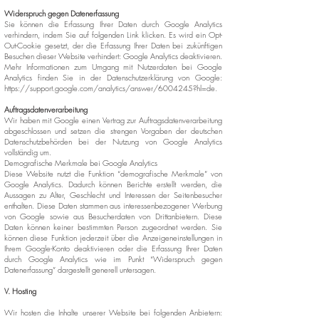
Widerspruch gegen Datenerfassung
Sie können die Erfassung Ihrer Daten durch Google Analytics
verhindern, indem Sie auf folgenden Link klicken. Es wird ein Opt-
Out-Cookie gesetzt, der die Erfassung Ihrer Daten bei zukünftigen
Besuchen dieser Website verhindert: Google Analytics deaktivieren.
Mehr Informationen zum Umgang mit Nutzerdaten bei Google
Analytics finden Sie in der Datenschutzerklärung von Google:
https://support.google.com/analytics/answer/6004245?hl=de.
Auftragsdatenverarbeitung
Wir haben mit Google einen Vertrag zur Auftragsdatenverarbeitung
abgeschlossen und setzen die strengen Vorgaben der deutschen
Datenschutzbehörden bei der Nutzung von Google Analytics
vollständig um.
Demografische Merkmale bei Google Analytics
Diese Website nutzt die Funktion “demografische Merkmale” von
Google Analytics. Dadurch können Berichte erstellt werden, die
Aussagen zu Alter, Geschlecht und Interessen der Seitenbesucher
enthalten. Diese Daten stammen aus interessenbezogener Werbung
von Google sowie aus Besucherdaten von Drittanbietern. Diese
Daten können keiner bestimmten Person zugeordnet werden. Sie
können diese Funktion jederzeit über die Anzeigeneinstellungen in
Ihrem Google-Konto deaktivieren oder die Erfassung Ihrer Daten
durch Google Analytics wie im Punkt “Widerspruch gegen
Datenerfassung” dargestellt generell untersagen.
V. Hosting
Wir hosten die Inhalte unserer Website bei folgenden Anbietern: