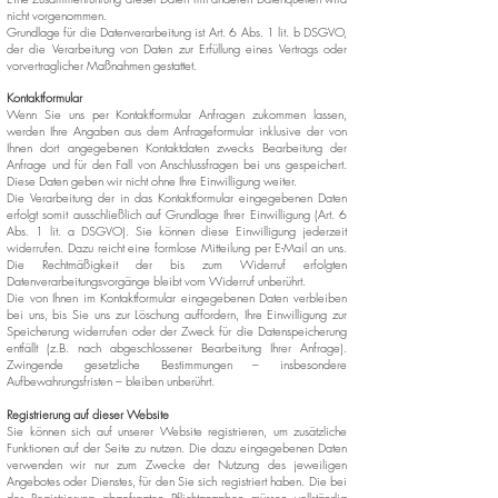
nicht vorgenommen.
Grundlage für die Datenverarbeitung ist Art. 6 Abs. 1 lit. b DSGVO,
der die Verarbeitung von Daten zur Erfüllung eines Vertrags oder
vorvertraglicher Maßnahmen gestattet.
Kontaktformular
Wenn Sie uns per Kontaktformular Anfragen zukommen lassen,
werden Ihre Angaben aus dem Anfrageformular inklusive der von
Ihnen dort angegebenen Kontaktdaten zwecks Bearbeitung der
Anfrage und für den Fall von Anschlussfragen bei uns gespeichert.
Diese Daten geben wir nicht ohne Ihre Einwilligung weiter.
Die Verarbeitung der in das Kontaktformular eingegebenen Daten
erfolgt somit ausschließlich auf Grundlage Ihrer Einwilligung (Art. 6
Abs. 1 lit. a DSGVO). Sie können diese Einwilligung jederzeit
widerrufen. Dazu reicht eine formlose Mitteilung per E-Mail an uns.
Die Rechtmäßigkeit der bis zum Widerruf erfolgten
Datenverarbeitungsvorgänge bleibt vom Widerruf unberührt.
Die von Ihnen im Kontaktformular eingegebenen Daten verbleiben
bei uns, bis Sie uns zur Löschung auffordern, Ihre Einwilligung zur
Speicherung widerrufen oder der Zweck für die Datenspeicherung
entfällt (z.B. nach abgeschlossener Bearbeitung Ihrer Anfrage).
Zwingende gesetzliche Bestimmungen – insbesondere
Aufbewahrungsfristen – bleiben unberührt.
Registrierung auf dieser Website
Sie können sich auf unserer Website registrieren, um zusätzliche
Funktionen auf der Seite zu nutzen. Die dazu eingegebenen Daten
verwenden wir nur zum Zwecke der Nutzung des jeweiligen
Angebotes oder Dienstes, für den Sie sich registriert haben. Die bei
der Registrierung abgefragten Pflichtangaben müssen vollständig