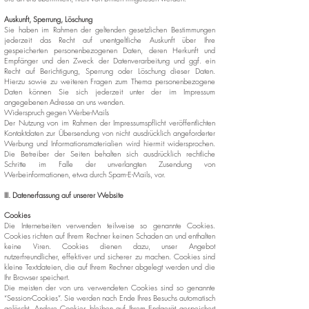
Auskunft, Sperrung, Löschung
Sie haben im Rahmen der geltenden gesetzlichen Bestimmungen
jederzeit das Recht auf unentgeltliche Auskunft über Ihre
gespeicherten personenbezogenen Daten, deren Herkunft und
Empfänger und den Zweck der Datenverarbeitung und ggf. ein
Recht auf Berichtigung, Sperrung oder Löschung dieser Daten.
Hierzu sowie zu weiteren Fragen zum Thema personenbezogene
Daten können Sie sich jederzeit unter der im Impressum
angegebenen Adresse an uns wenden.
Widerspruch gegen Werbe-Mails
Der Nutzung von im Rahmen der Impressumspflicht veröffentlichten
Kontaktdaten zur Übersendung von nicht ausdrücklich angeforderter
Werbung und Informationsmaterialien wird hiermit widersprochen.
Die Betreiber der Seiten behalten sich ausdrücklich rechtliche
Schritte im Falle der unverlangten Zusendung von
Werbeinformationen, etwa durch Spam-E-Mails, vor.
III. Datenerfassung auf unserer Website
Cookies
Die Internetseiten verwenden teilweise so genannte Cookies.
Cookies richten auf Ihrem Rechner keinen Schaden an und enthalten
keine Viren. Cookies dienen dazu, unser Angebot
nutzerfreundlicher, effektiver und sicherer zu machen. Cookies sind
kleine Textdateien, die auf Ihrem Rechner abgelegt werden und die
Ihr Browser speichert.
Die meisten der von uns verwendeten Cookies sind so genannte
“Session-Cookies”. Sie werden nach Ende Ihres Besuchs automatisch
gelöscht. Andere Cookies bleiben auf Ihrem Endgerät gespeichert