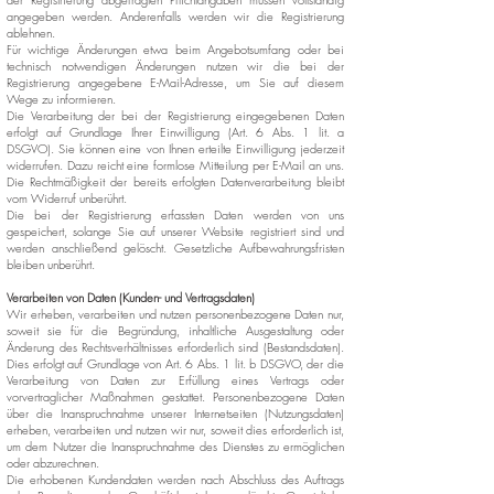
angegeben werden. Anderenfalls werden wir die Registrierung
ablehnen.
Für wichtige Änderungen etwa beim Angebotsumfang oder bei
technisch notwendigen Änderungen nutzen wir die bei der
Registrierung angegebene E-Mail-Adresse, um Sie auf diesem
Wege zu informieren.
Die Verarbeitung der bei der Registrierung eingegebenen Daten
erfolgt auf Grundlage Ihrer Einwilligung (Art. 6 Abs. 1 lit. a
DSGVO). Sie können eine von Ihnen erteilte Einwilligung jederzeit
widerrufen. Dazu reicht eine formlose Mitteilung per E-Mail an uns.
Die Rechtmäßigkeit der bereits erfolgten Datenverarbeitung bleibt
vom Widerruf unberührt.
Die bei der Registrierung erfassten Daten werden von uns
gespeichert, solange Sie auf unserer Website registriert sind und
werden anschließend gelöscht. Gesetzliche Aufbewahrungsfristen
bleiben unberührt.
Verarbeiten von Daten (Kunden- und Vertragsdaten)
Wir erheben, verarbeiten und nutzen personenbezogene Daten nur,
soweit sie für die Begründung, inhaltliche Ausgestaltung oder
Änderung des Rechtsverhältnisses erforderlich sind (Bestandsdaten).
Dies erfolgt auf Grundlage von Art. 6 Abs. 1 lit. b DSGVO, der die
Verarbeitung von Daten zur Erfüllung eines Vertrags oder
vorvertraglicher Maßnahmen gestattet. Personenbezogene Daten
über die Inanspruchnahme unserer Internetseiten (Nutzungsdaten)
erheben, verarbeiten und nutzen wir nur, soweit dies erforderlich ist,
um dem Nutzer die Inanspruchnahme des Dienstes zu ermöglichen
oder abzurechnen.
Die erhobenen Kundendaten werden nach Abschluss des Auftrags