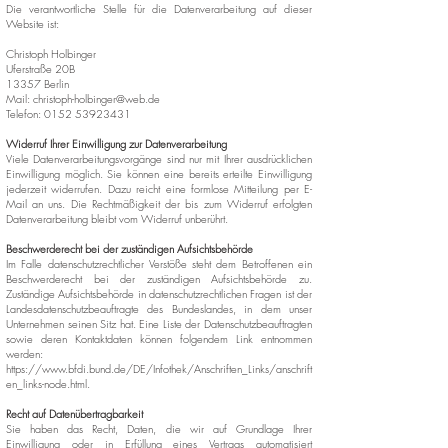
Die verantwortliche Stelle für die Datenverarbeitung auf dieser
Website ist:
Christoph Holbinger
Uferstraße 20B
13357 Berlin
Mail:
christoph-holbinger@web.de
Telefon: 0152 53923431
Widerruf Ihrer Einwilligung zur Datenverarbeitung
Viele Datenverarbeitungsvorgänge sind nur mit Ihrer ausdrücklichen
Einwilligung möglich. Sie können eine bereits erteilte Einwilligung
jederzeit widerrufen. Dazu reicht eine formlose Mitteilung per E-
Mail an uns. Die Rechtmäßigkeit der bis zum Widerruf erfolgten
Datenverarbeitung bleibt vom Widerruf unberührt.
Beschwerderecht bei der zuständigen Aufsichtsbehörde
Im Falle datenschutzrechtlicher Verstöße steht dem Betroffenen ein
Beschwerderecht bei der zuständigen Aufsichtsbehörde zu.
Zuständige Aufsichtsbehörde in datenschutzrechtlichen Fragen ist der
Landesdatenschutzbeauftragte des Bundeslandes, in dem unser
Unternehmen seinen Sitz hat. Eine Liste der Datenschutzbeauftragten
sowie deren Kontaktdaten können folgendem Link entnommen
werden:
https://www.bfdi.bund.de/DE/Infothek/Anschriften_Links/anschrift
en_links-node.html.
Recht auf Datenübertragbarkeit
Sie haben das Recht, Daten, die wir auf Grundlage Ihrer
Einwilligung oder in Erfüllung eines Vertrags automatisiert