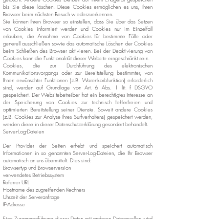
bis Sie diese löschen. Diese Cookies ermöglichen es uns, Ihren
Browser beim nächsten Besuch wiederzuerkennen.
Sie können Ihren Browser so einstellen, dass Sie über das Setzen
von Cookies informiert werden und Cookies nur im Einzelfall
erlauben, die Annahme von Cookies für bestimmte Fälle oder
generell ausschließen sowie das automatische Löschen der Cookies
beim Schließen des Browser aktivieren. Bei der Deaktivierung von
Cookies kann die Funktionalität dieser Website eingeschränkt sein.
Cookies, die zur Durchführung des elektronischen
Kommunikationsvorgangs oder zur Bereitstellung bestimmter, von
Ihnen erwünschter Funktionen (z.B. Warenkorbfunktion) erforderlich
sind, werden auf Grundlage von Art. 6 Abs. 1 lit. f DSGVO
gespeichert. Der Websitebetreiber hat ein berechtigtes Interesse an
der Speicherung von Cookies zur technisch fehlerfreien und
optimierten Bereitstellung seiner Dienste. Soweit andere Cookies
(z.B. Cookies zur Analyse Ihres Surfverhaltens) gespeichert werden,
werden diese in dieser Datenschutzerklärung gesondert behandelt.
Server-Log-Dateien
Der Provider der Seiten erhebt und speichert automatisch
Informationen in so genannten Server-Log-Dateien, die Ihr Browser
automatisch an uns übermittelt. Dies sind:
Browsertyp und Browserversion
verwendetes Betriebssystem
Referrer URL
Hostname des zugreifenden Rechners
Uhrzeit der Serveranfrage
IP-Adresse
Eine Zusammenführung dieser Daten mit anderen Datenquellen wird