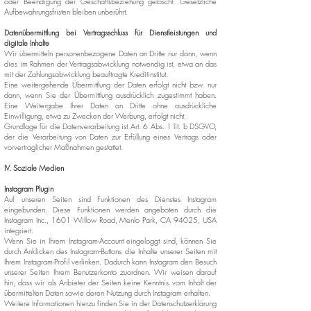
oder Beendigung der Geschäftsbeziehung gelöscht. Gesetzliche
Aufbewahrungsfristen bleiben unberührt.
Datenübermittlung bei Vertragsschluss für Dienstleistungen und
digitale Inhalte
Wir übermitteln personenbezogene Daten an Dritte nur dann, wenn
dies im Rahmen der Vertragsabwicklung notwendig ist, etwa an das
mit der Zahlungsabwicklung beauftragte Kreditinstitut.
Eine weitergehende Übermittlung der Daten erfolgt nicht bzw. nur
dann, wenn Sie der Übermittlung ausdrücklich zugestimmt haben.
Eine Weitergabe Ihrer Daten an Dritte ohne ausdrückliche
Einwilligung, etwa zu Zwecken der Werbung, erfolgt nicht.
Grundlage für die Datenverarbeitung ist Art. 6 Abs. 1 lit. b DSGVO,
der die Verarbeitung von Daten zur Erfüllung eines Vertrags oder
vorvertraglicher Maßnahmen gestattet.
IV. Soziale Medien
Instagram Plugin
Auf unseren Seiten sind Funktionen des Dienstes Instagram
eingebunden. Diese Funktionen werden angeboten durch die
Instagram Inc., 1601 Willow Road, Menlo Park, CA 94025, USA
integriert.
Wenn Sie in Ihrem Instagram-Account eingeloggt sind, können Sie
durch Anklicken des Instagram-Buttons die Inhalte unserer Seiten mit
Ihrem Instagram-Profil verlinken. Dadurch kann Instagram den Besuch
unserer Seiten Ihrem Benutzerkonto zuordnen. Wir weisen darauf
hin, dass wir als Anbieter der Seiten keine Kenntnis vom Inhalt der
übermittelten Daten sowie deren Nutzung durch Instagram erhalten.
Weitere Informationen hierzu finden Sie in der Datenschutzerklärung