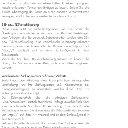
verarbeiten, an sich oder an einen Dritten in einem gängigen,
maschinenlesbaren Format aushändigen zu lassen. Sofern Sie die
direkte Übertragung der Daten an einen anderen Verantwortlichen
verlangen, erfolgt dies nur, soweit es technisch machbar ist.
SSL- bzw. TLS-Verschlüsselung
Diese Seite nutzt aus Sicherheitsgründen und zum Schutz der
Übertragung vertraulicher Inhalte, wie zum Beispiel Bestellungen
oder Anfragen, die Sie an uns als Seitenbetreiber senden, eine SSL-
bzw. TLS-Verschlüsselung. Eine verschlüsselte Verbindung erkennen
Sie daran, dass die Adresszeile des Browsers von “http://” auf
“https://” wechselt und an dem Schloss-Symbol in Ihrer
Browserzeile.
Wenn die SSL- bzw. TLS-Verschlüsselung aktiviert ist, können die
Daten, die Sie an uns übermitteln, nicht von Dritten mitgelesen
werden.
Verschlüsselter Zahlungsverkehr auf dieser Website
Besteht nach dem Abschluss eines kostenpflichtigen Vertrags eine
Verpflichtung, uns Ihre Zahlungsdaten (z.B. Kontonummer bei
Einzugsermächtigung) zu übermitteln, werden diese Daten zur
Zahlungsabwicklung benötigt.
Der Zahlungsverkehr über die gängigen Zahlungsmittel
(Visa/MasterCard, Lastschriftverfahren) erfolgt ausschließlich über
eine verschlüsselte SSL- bzw. TLS-Verbindung. Eine verschlüsselte
Verbindung erkennen Sie daran, dass die Adresszeile des Browsers
von „http://“ auf „https://“ wechselt und an dem Schloss-Symbol in
Ihrer Browserzeile.
Bei verschlüsselter Kommunikation können Ihre Zahlungsdaten, die
Sie an uns übermitteln, nicht von Dritten mitgelesen werden.