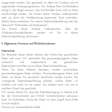
ausgewertet werden. Das geschieht vor allem mit Cookies und mit
sogenannten Analyseprogrammen. Die Analyse Ihres Surf-Verhaltens
erfolgt in der Regel anonym; das Surf-Verhalten kann nicht zu Ihnen
zurückverfolgt werden. Sie können dieser Analyse widersprechen
oder sie durch die Nichtbenutzung bestimmter Tools verhindern.
Details hierzu entnehmen Sie unserer Datenschutzerklärung unter der
Überschrift “Drittmodule und Analysetools”.
Sie können dieser Analyse widersprechen. Über die
Widerspruchsmöglichkeiten werden wir Sie in dieser
Datenschutzerklärung informieren.
II. Allgemeine Hinweise und Pflichtinformationen
Datenschutz
Die Betreiber dieser Seiten nehmen den Schutz Ihrer persönlichen
Daten sehr ernst. Wir behandeln Ihre personenbezogenen Daten
vertraulich und entsprechend der gesetzlichen
Datenschutzvorschriften sowie dieser Datenschutzerklärung.
Wenn Sie diese Website benutzen, werden verschiedene
personenbezogene Daten erhoben. Personenbezogene Daten sind
Daten, mit denen Sie persönlich identifiziert werden können. Die
vorliegende Datenschutzerklärung erläutert, welche Daten wir
erheben und wofür wir sie nutzen. Sie erläutert auch, wie und zu
welchem Zweck das geschieht.
Wir weisen darauf hin, dass die Datenübertragung im Internet (z.B.
bei der Kommunikation per E-Mail) Sicherheitslücken aufweisen
kann. Ein lückenloser Schutz der Daten vor dem Zugriff durch Dritte
ist nicht möglich.
Hinweis zur verantwortlichen Stelle