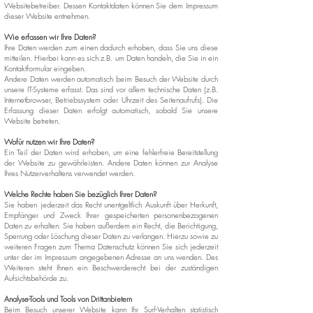
Websitebetreiber. Dessen Kontaktdaten können Sie dem Impressum
dieser Website entnehmen.
Wie erfassen wir Ihre Daten?
Ihre Daten werden zum einen dadurch erhoben, dass Sie uns diese
mitteilen. Hierbei kann es sich z.B. um Daten handeln, die Sie in ein
Kontaktformular eingeben.
Andere Daten werden automatisch beim Besuch der Website durch
unsere IT-Systeme erfasst. Das sind vor allem technische Daten (z.B.
Internetbrowser, Betriebssystem oder Uhrzeit des Seitenaufrufs). Die
Erfassung dieser Daten erfolgt automatisch, sobald Sie unsere
Website betreten.
Wofür nutzen wir Ihre Daten?
Ein Teil der Daten wird erhoben, um eine fehlerfreie Bereitstellung
der Website zu gewährleisten. Andere Daten können zur Analyse
Ihres Nutzerverhaltens verwendet werden.
Welche Rechte haben Sie bezüglich Ihrer Daten?
Sie haben jederzeit das Recht unentgeltlich Auskunft über Herkunft,
Empfänger und Zweck Ihrer gespeicherten personenbezogenen
Daten zu erhalten. Sie haben außerdem ein Recht, die Berichtigung,
Sperrung oder Löschung dieser Daten zu verlangen. Hierzu sowie zu
weiteren Fragen zum Thema Datenschutz können Sie sich jederzeit
unter der im Impressum angegebenen Adresse an uns wenden. Des
Weiteren steht Ihnen ein Beschwerderecht bei der zuständigen
Aufsichtsbehörde zu.
Analyse-Tools und Tools von Drittanbietern
Beim Besuch unserer Website kann Ihr Surf-Verhalten statistisch