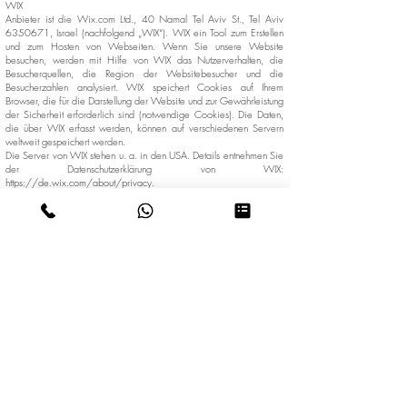
WIX
Anbieter ist die Wix.com Ltd., 40 Namal Tel Aviv St., Tel Aviv
6350671, Israel (nachfolgend „WIX“). WIX ein Tool zum Erstellen
und zum Hosten von Webseiten. Wenn Sie unsere Website
besuchen, werden
mit Hilfe von WIX das Nutzerverhalten, die
Besucherquellen, die Region der Websitebesucher und die
Besucherzahlen analysiert. WIX speichert Cookies auf Ihrem
Browser, die für die Darstellung der Website und zur Gewährleistung
der Sicherheit erforderlich sind (notwendige Cookies). Die Daten,
die über WIX erfasst werden, können auf verschiedenen Servern
weltweit gespeichert werden.
Die Server von WIX stehen u. a. in den USA. Details entnehmen Sie
der Datenschutzerklärung von WIX:
https://de.wix.com/about/privacy.
Die Datenübertragung in die USA und sonstige Drittstaaten wird laut
WIX auf die Standardvertragsklauseln der EU-Kommission bzw.
vergleichbare Garantien nach Art. 46 DSGVO gestützt. Details
finden Sie hier: https://de.wix.com/about/privacy-dpa-users.
Die Verwendung von WIX erfolgt auf Grundlage von Art. 6 Abs. 1
lit. f DSGVO. Wir haben ein berechtigtes Interesse an einer
möglichst zuverlässigen Darstellung unserer Website. Sofern eine
entsprechende Einwilligung abgefragt wurde, erfolgt die
Verarbeitung ausschließlich auf Grundlage von Art. 6 Abs. 1 lit. a
DSGVO und § 25 Abs. 1 TTDSG, soweit die Einwilligung die
Speicherung von Cookies oder den Zugriff auf Informationen im
Endgerät des Nutzers (z. B. Device-Fingerprinting) im Sinne des
TTDSG umfasst. Die Einwilligung ist jederzeit widerrufbar.
4 / 19 Auftragsverarbeitung Wir haben einen Vertrag über
Auftragsverarbeitung (AVV) zur Nutzung des oben genannten
Dienstes